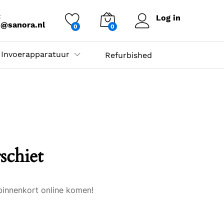
:
Log in
s@sanora.nl
0
0
Invoerapparatuur
Refurbished
schiet
binnenkort online komen!