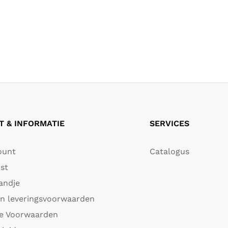
 & INFORMATIE
SERVICES
ount
Catalogus
jst
andje
en leveringsvoorwaarden
e Voorwaarden